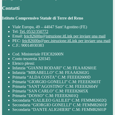
Contatti
Istituto Comprensivo Statale di Terre del Reno
Viale Europa, 49 – 44047 Sant’Agostino (FE)
Tel:
Tel. 0532/350772
Email:
feic82600n@istruzione.it
Link per inviare una mail
PEC:
feic82600n@pec.istruzione.it
Link per inviare una mail
C.F.: 90014930383
Cod. Ministeriale FEIC82600N
Conto tesoreria 320345
Elenco plessi:
Infanzia “GIANNI RODARI” C.M: FEAA82601E
Infanzia "MIRABELLO" C.M: FEAA82602G
Primaria “ALDA COSTA” C.M: FEEE82600D
Primaria “GIORGIO GONELLI” C.M: FEEE82603T
Primaria "SANT’AGOSTINO" C.M: FEEE82604V
Primaria "SAN CARLO" C.M: FEEE82605X
Primaria "DOSSO" C.M: FEEE82601Q
Secondaria “GALILEO GALILEI” C.M: FEMM82602Q
Secondaria “GIORGIO GONELLI” C.M: FEMM82601P
Secondaria “DANTE ALIGHIERI” C.M: FEMM82601P