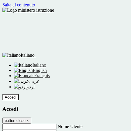
Salta al contenuto
Italiano
Italiano
English
Français
عربى
اردو
Accedi
Accedi
button close
×
Nome Utente