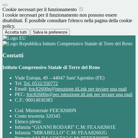
Cookie necessari per il funzionamento
I cookie necessari per il funzionamento non possono essere
disabilitati. È possibile consultare l'elenco nella pagina della cookie
policy.
Accetta tutti
Salva le preferenze
Istituto Comprensivo Statale di Terre del Reno
Contatti
Istituto Comprensivo Statale di Terre del Reno
Viale Europa, 49 – 44047 Sant’Agostino (FE)
Tel:
Tel. 0532/350772
Email:
feic82600n@istruzione.it
Link per inviare una mail
PEC:
feic82600n@pec.istruzione.it
Link per inviare una mail
C.F.: 90014930383
Cod. Ministeriale FEIC82600N
Conto tesoreria 320345
Elenco plessi:
Infanzia “GIANNI RODARI” C.M: FEAA82601E
Infanzia "MIRABELLO" C.M: FEAA82602G