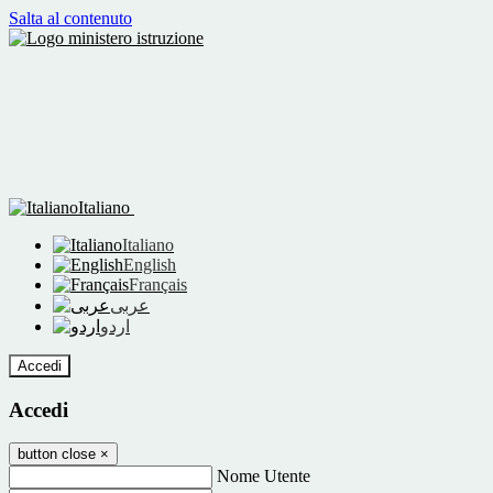
Salta al contenuto
Italiano
Italiano
English
Français
عربى
اردو
Accedi
Accedi
button close
×
Nome Utente