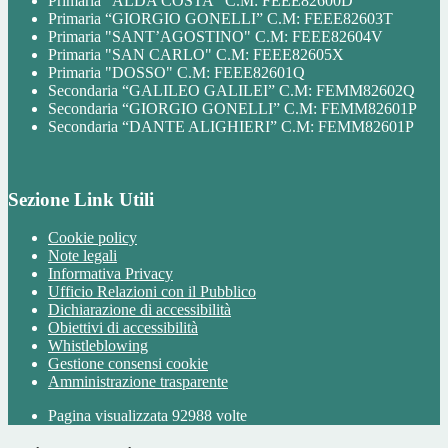
Primaria “ALDA COSTA” C.M: FEEE82600D
Primaria “GIORGIO GONELLI” C.M: FEEE82603T
Primaria "SANT’AGOSTINO" C.M: FEEE82604V
Primaria "SAN CARLO" C.M: FEEE82605X
Primaria "DOSSO" C.M: FEEE82601Q
Secondaria “GALILEO GALILEI” C.M: FEMM82602Q
Secondaria “GIORGIO GONELLI” C.M: FEMM82601P
Secondaria “DANTE ALIGHIERI” C.M: FEMM82601P
Sezione Link Utili
Cookie policy
Note legali
Informativa Privacy
Ufficio Relazioni con il Pubblico
Dichiarazione di accessibilità
Obiettivi di accessibilità
Whistleblowing
Gestione consensi cookie
Amministrazione trasparente
Pagina visualizzata
92988
volte