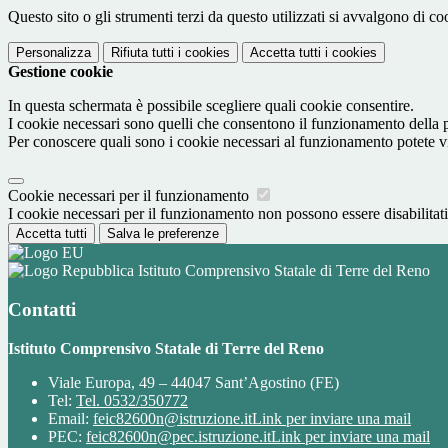
Questo sito o gli strumenti terzi da questo utilizzati si avvalgono di coo
Personalizza
Rifiuta tutti
i cookies
Accetta tutti
i cookies
Gestione cookie
In questa schermata è possibile scegliere quali cookie consentire.
I cookie necessari sono quelli che consentono il funzionamento della pi
Per conoscere quali sono i cookie necessari al funzionamento potete v
Cookie necessari per il funzionamento
I cookie necessari per il funzionamento non possono essere disabilitati.
Accetta tutti
Salva le preferenze
Istituto Comprensivo Statale di Terre del Reno
Contatti
Istituto Comprensivo Statale di Terre del Reno
Viale Europa, 49 – 44047 Sant’Agostino (FE)
Tel:
Tel. 0532/350772
Email:
feic82600n@istruzione.it
Link per inviare una mail
PEC:
feic82600n@pec.istruzione.it
Link per inviare una mail