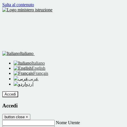
Salta al contenuto
Italiano
Italiano
English
Français
عربى
اردو
Accedi
Accedi
button close
×
Nome Utente