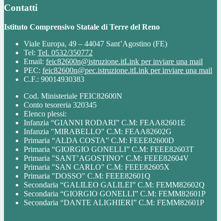
Contatti
Istituto Comprensivo Statale di Terre del Reno
Viale Europa, 49 – 44047 Sant’Agostino (FE)
Tel:
Tel. 0532/350772
Email:
feic82600n@istruzione.it
Link per inviare una mail
PEC:
feic82600n@pec.istruzione.it
Link per inviare una mail
C.F.: 90014930383
Cod. Ministeriale FEIC82600N
Conto tesoreria 320345
Elenco plessi:
Infanzia “GIANNI RODARI” C.M: FEAA82601E
Infanzia "MIRABELLO" C.M: FEAA82602G
Primaria “ALDA COSTA” C.M: FEEE82600D
Primaria “GIORGIO GONELLI” C.M: FEEE82603T
Primaria "SANT’AGOSTINO" C.M: FEEE82604V
Primaria "SAN CARLO" C.M: FEEE82605X
Primaria "DOSSO" C.M: FEEE82601Q
Secondaria “GALILEO GALILEI” C.M: FEMM82602Q
Secondaria “GIORGIO GONELLI” C.M: FEMM82601P
Secondaria “DANTE ALIGHIERI” C.M: FEMM82601P