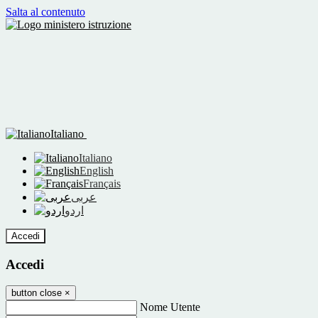
Salta al contenuto
Italiano
Italiano
English
Français
عربى
اردو
Accedi
Accedi
button close
×
Nome Utente