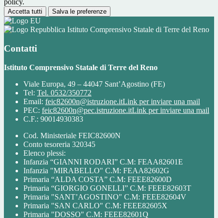
policy.
Accetta tutti
Salva le preferenze
Istituto Comprensivo Statale di Terre del Reno
Contatti
Istituto Comprensivo Statale di Terre del Reno
Viale Europa, 49 – 44047 Sant’Agostino (FE)
Tel:
Tel. 0532/350772
Email:
feic82600n@istruzione.it
Link per inviare una mail
PEC:
feic82600n@pec.istruzione.it
Link per inviare una mail
C.F.: 90014930383
Cod. Ministeriale FEIC82600N
Conto tesoreria 320345
Elenco plessi:
Infanzia “GIANNI RODARI” C.M: FEAA82601E
Infanzia "MIRABELLO" C.M: FEAA82602G
Primaria “ALDA COSTA” C.M: FEEE82600D
Primaria “GIORGIO GONELLI” C.M: FEEE82603T
Primaria "SANT’AGOSTINO" C.M: FEEE82604V
Primaria "SAN CARLO" C.M: FEEE82605X
Primaria "DOSSO" C.M: FEEE82601Q