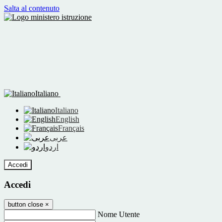
Salta al contenuto
Italiano
Italiano
English
Français
عربى
اردو
Accedi
Accedi
button close
×
Nome Utente