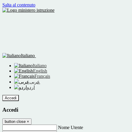
Salta al contenuto
Italiano
Italiano
English
Français
عربى
اردو
Accedi
Accedi
button close
×
Nome Utente