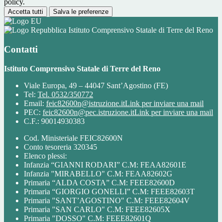
policy.
Accetta tutti
Salva le preferenze
Istituto Comprensivo Statale di Terre del Reno
Contatti
Istituto Comprensivo Statale di Terre del Reno
Viale Europa, 49 – 44047 Sant’Agostino (FE)
Tel:
Tel. 0532/350772
Email:
feic82600n@istruzione.it
Link per inviare una mail
PEC:
feic82600n@pec.istruzione.it
Link per inviare una mail
C.F.: 90014930383
Cod. Ministeriale FEIC82600N
Conto tesoreria 320345
Elenco plessi:
Infanzia “GIANNI RODARI” C.M: FEAA82601E
Infanzia "MIRABELLO" C.M: FEAA82602G
Primaria “ALDA COSTA” C.M: FEEE82600D
Primaria “GIORGIO GONELLI” C.M: FEEE82603T
Primaria "SANT’AGOSTINO" C.M: FEEE82604V
Primaria "SAN CARLO" C.M: FEEE82605X
Primaria "DOSSO" C.M: FEEE82601Q