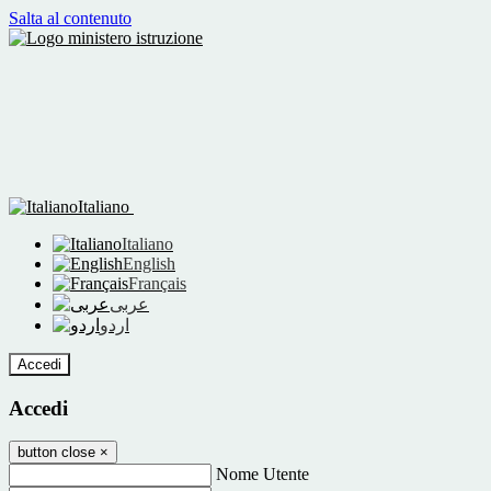
Salta al contenuto
Italiano
Italiano
English
Français
عربى
اردو
Accedi
Accedi
button close
×
Nome Utente