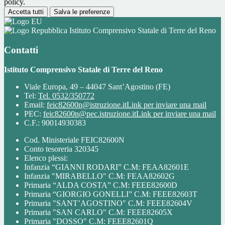
policy.
Accetta tutti
Salva le preferenze
Istituto Comprensivo Statale di Terre del Reno
Contatti
Istituto Comprensivo Statale di Terre del Reno
Viale Europa, 49 – 44047 Sant’Agostino (FE)
Tel:
Tel. 0532/350772
Email:
feic82600n@istruzione.it
Link per inviare una mail
PEC:
feic82600n@pec.istruzione.it
Link per inviare una mail
C.F.: 90014930383
Cod. Ministeriale FEIC82600N
Conto tesoreria 320345
Elenco plessi:
Infanzia “GIANNI RODARI” C.M: FEAA82601E
Infanzia "MIRABELLO" C.M: FEAA82602G
Primaria “ALDA COSTA” C.M: FEEE82600D
Primaria “GIORGIO GONELLI” C.M: FEEE82603T
Primaria "SANT’AGOSTINO" C.M: FEEE82604V
Primaria "SAN CARLO" C.M: FEEE82605X
Primaria "DOSSO" C.M: FEEE82601Q