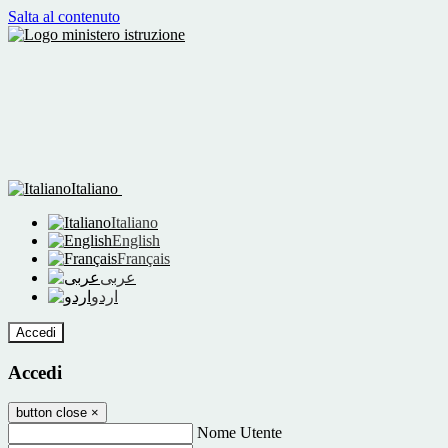
Salta al contenuto
Italiano
Italiano
English
Français
عربى
اردو
Accedi
Accedi
button close
×
Nome Utente