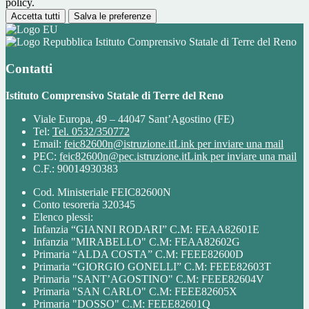
policy.
Accetta tutti
Salva le preferenze
Istituto Comprensivo Statale di Terre del Reno
Contatti
Istituto Comprensivo Statale di Terre del Reno
Viale Europa, 49 – 44047 Sant’Agostino (FE)
Tel:
Tel. 0532/350772
Email:
feic82600n@istruzione.it
Link per inviare una mail
PEC:
feic82600n@pec.istruzione.it
Link per inviare una mail
C.F.: 90014930383
Cod. Ministeriale FEIC82600N
Conto tesoreria 320345
Elenco plessi:
Infanzia “GIANNI RODARI” C.M: FEAA82601E
Infanzia "MIRABELLO" C.M: FEAA82602G
Primaria “ALDA COSTA” C.M: FEEE82600D
Primaria “GIORGIO GONELLI” C.M: FEEE82603T
Primaria "SANT’AGOSTINO" C.M: FEEE82604V
Primaria "SAN CARLO" C.M: FEEE82605X
Primaria "DOSSO" C.M: FEEE82601Q