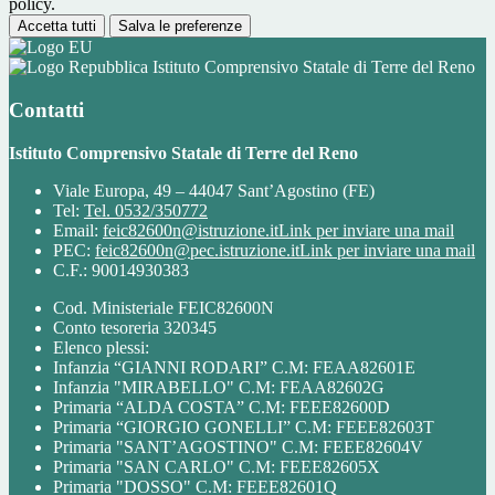
policy.
Accetta tutti
Salva le preferenze
Istituto Comprensivo Statale di Terre del Reno
Contatti
Istituto Comprensivo Statale di Terre del Reno
Viale Europa, 49 – 44047 Sant’Agostino (FE)
Tel:
Tel. 0532/350772
Email:
feic82600n@istruzione.it
Link per inviare una mail
PEC:
feic82600n@pec.istruzione.it
Link per inviare una mail
C.F.: 90014930383
Cod. Ministeriale FEIC82600N
Conto tesoreria 320345
Elenco plessi:
Infanzia “GIANNI RODARI” C.M: FEAA82601E
Infanzia "MIRABELLO" C.M: FEAA82602G
Primaria “ALDA COSTA” C.M: FEEE82600D
Primaria “GIORGIO GONELLI” C.M: FEEE82603T
Primaria "SANT’AGOSTINO" C.M: FEEE82604V
Primaria "SAN CARLO" C.M: FEEE82605X
Primaria "DOSSO" C.M: FEEE82601Q