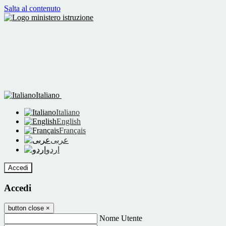
Salta al contenuto
Italiano
Italiano
English
Français
عربى
اردو
Accedi
Accedi
button close
×
Nome Utente