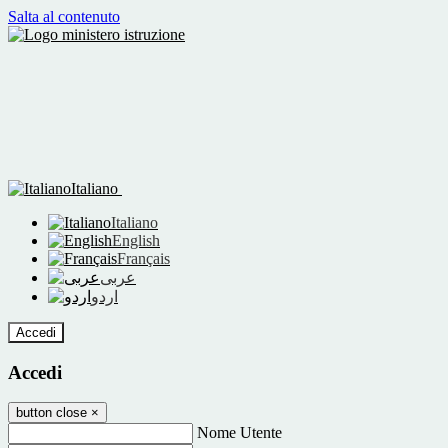
Salta al contenuto
Italiano
Italiano
English
Français
عربى
اردو
Accedi
Accedi
button close
×
Nome Utente