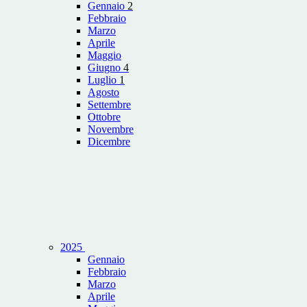
Gennaio
2
Febbraio
Marzo
Aprile
Maggio
Giugno
4
Luglio
1
Agosto
Settembre
Ottobre
Novembre
Dicembre
2025
Gennaio
Febbraio
Marzo
Aprile