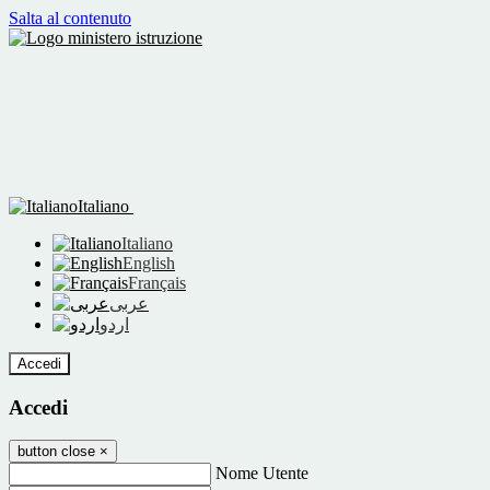
Salta al contenuto
Italiano
Italiano
English
Français
عربى
اردو
Accedi
Accedi
button close
×
Nome Utente