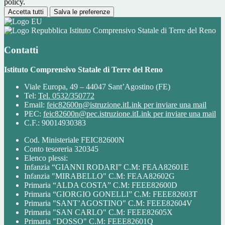
policy.
Accetta tutti
Salva le preferenze
Istituto Comprensivo Statale di Terre del Reno
Contatti
Istituto Comprensivo Statale di Terre del Reno
Viale Europa, 49 – 44047 Sant’Agostino (FE)
Tel:
Tel. 0532/350772
Email:
feic82600n@istruzione.it
Link per inviare una mail
PEC:
feic82600n@pec.istruzione.it
Link per inviare una mail
C.F.: 90014930383
Cod. Ministeriale FEIC82600N
Conto tesoreria 320345
Elenco plessi:
Infanzia “GIANNI RODARI” C.M: FEAA82601E
Infanzia "MIRABELLO" C.M: FEAA82602G
Primaria “ALDA COSTA” C.M: FEEE82600D
Primaria “GIORGIO GONELLI” C.M: FEEE82603T
Primaria "SANT’AGOSTINO" C.M: FEEE82604V
Primaria "SAN CARLO" C.M: FEEE82605X
Primaria "DOSSO" C.M: FEEE82601Q