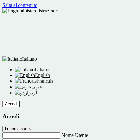
Salta al contenuto
Italiano
Italiano
English
Français
عربى
اردو
Accedi
Accedi
button close
×
Nome Utente