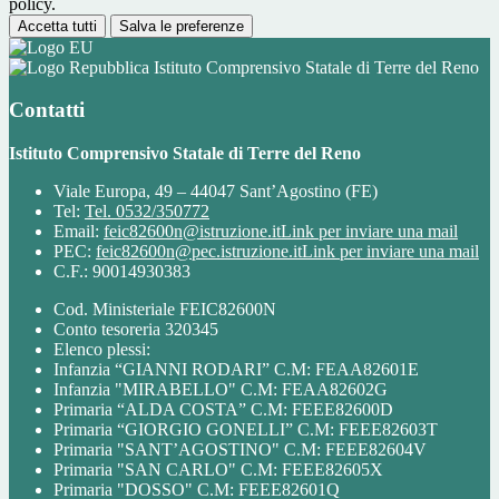
policy.
Accetta tutti
Salva le preferenze
Istituto Comprensivo Statale di Terre del Reno
Contatti
Istituto Comprensivo Statale di Terre del Reno
Viale Europa, 49 – 44047 Sant’Agostino (FE)
Tel:
Tel. 0532/350772
Email:
feic82600n@istruzione.it
Link per inviare una mail
PEC:
feic82600n@pec.istruzione.it
Link per inviare una mail
C.F.: 90014930383
Cod. Ministeriale FEIC82600N
Conto tesoreria 320345
Elenco plessi:
Infanzia “GIANNI RODARI” C.M: FEAA82601E
Infanzia "MIRABELLO" C.M: FEAA82602G
Primaria “ALDA COSTA” C.M: FEEE82600D
Primaria “GIORGIO GONELLI” C.M: FEEE82603T
Primaria "SANT’AGOSTINO" C.M: FEEE82604V
Primaria "SAN CARLO" C.M: FEEE82605X
Primaria "DOSSO" C.M: FEEE82601Q