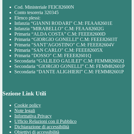
Cod. Ministeriale FEIC82600N
Conto tesoreria 320345
Elenco plessi:
Infanzia “GIANNI RODARI” C.M: FEAA82601E
Infanzia "MIRABELLO" C.M: FEAA82602G
Primaria “ALDA COSTA” C.M: FEEE82600D
Primaria “GIORGIO GONELLI” C.M: FEEE82603T
Primaria "SANT’AGOSTINO" C.M: FEEE82604V
Primaria "SAN CARLO" C.M: FEEE82605X
Primaria "DOSSO" C.M: FEEE82601Q
Secondaria “GALILEO GALILEI” C.M: FEMM82602Q
Secondaria “GIORGIO GONELLI” C.M: FEMM82601P
Secondaria “DANTE ALIGHIERI” C.M: FEMM82601P
Sezione Link Utili
Cookie policy
Note legali
Informativa Privacy
Ufficio Relazioni con il Pubblico
Dichiarazione di accessibilità
Obiettivi di accessibilità