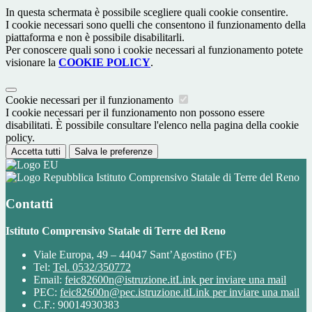
In questa schermata è possibile scegliere quali cookie consentire.
I cookie necessari sono quelli che consentono il funzionamento della
piattaforma e non è possibile disabilitarli.
Per conoscere quali sono i cookie necessari al funzionamento potete
visionare la
COOKIE POLICY
.
Cookie necessari per il funzionamento
I cookie necessari per il funzionamento non possono essere
disabilitati. È possibile consultare l'elenco nella pagina della cookie
policy.
Accetta tutti
Salva le preferenze
Istituto Comprensivo Statale di Terre del Reno
Contatti
Istituto Comprensivo Statale di Terre del Reno
Viale Europa, 49 – 44047 Sant’Agostino (FE)
Tel:
Tel. 0532/350772
Email:
feic82600n@istruzione.it
Link per inviare una mail
PEC:
feic82600n@pec.istruzione.it
Link per inviare una mail
C.F.: 90014930383