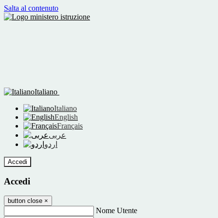
Salta al contenuto
Italiano
Italiano
English
Français
عربى
اردو
Accedi
Accedi
button close
×
Nome Utente