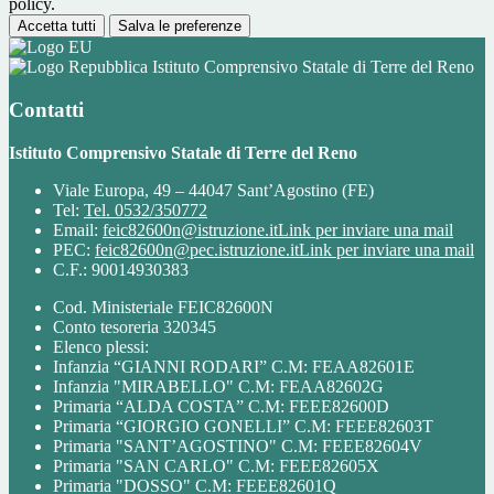
policy.
Accetta tutti
Salva le preferenze
Istituto Comprensivo Statale di Terre del Reno
Contatti
Istituto Comprensivo Statale di Terre del Reno
Viale Europa, 49 – 44047 Sant’Agostino (FE)
Tel:
Tel. 0532/350772
Email:
feic82600n@istruzione.it
Link per inviare una mail
PEC:
feic82600n@pec.istruzione.it
Link per inviare una mail
C.F.: 90014930383
Cod. Ministeriale FEIC82600N
Conto tesoreria 320345
Elenco plessi:
Infanzia “GIANNI RODARI” C.M: FEAA82601E
Infanzia "MIRABELLO" C.M: FEAA82602G
Primaria “ALDA COSTA” C.M: FEEE82600D
Primaria “GIORGIO GONELLI” C.M: FEEE82603T
Primaria "SANT’AGOSTINO" C.M: FEEE82604V
Primaria "SAN CARLO" C.M: FEEE82605X
Primaria "DOSSO" C.M: FEEE82601Q