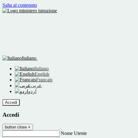
Salta al contenuto
Italiano
Italiano
English
Français
عربى
اردو
Accedi
Accedi
button close
×
Nome Utente