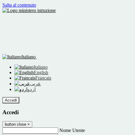
Salta al contenuto
Italiano
Italiano
English
Français
عربى
اردو
Accedi
Accedi
button close
×
Nome Utente