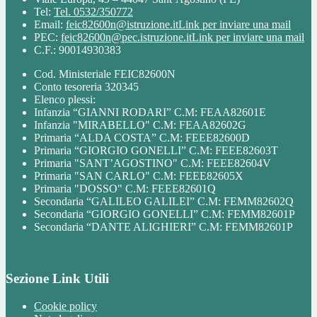
Tel:
Tel. 0532/350772
Email:
feic82600n@istruzione.it
Link per inviare una mail
PEC:
feic82600n@pec.istruzione.it
Link per inviare una mail
C.F.: 90014930383
Cod. Ministeriale FEIC82600N
Conto tesoreria 320345
Elenco plessi:
Infanzia “GIANNI RODARI” C.M: FEAA82601E
Infanzia "MIRABELLO" C.M: FEAA82602G
Primaria “ALDA COSTA” C.M: FEEE82600D
Primaria “GIORGIO GONELLI” C.M: FEEE82603T
Primaria "SANT’AGOSTINO" C.M: FEEE82604V
Primaria "SAN CARLO" C.M: FEEE82605X
Primaria "DOSSO" C.M: FEEE82601Q
Secondaria “GALILEO GALILEI” C.M: FEMM82602Q
Secondaria “GIORGIO GONELLI” C.M: FEMM82601P
Secondaria “DANTE ALIGHIERI” C.M: FEMM82601P
Sezione Link Utili
Cookie policy