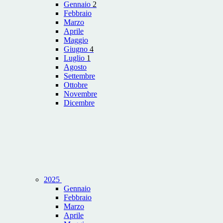
Gennaio
2
Febbraio
Marzo
Aprile
Maggio
Giugno
4
Luglio
1
Agosto
Settembre
Ottobre
Novembre
Dicembre
2025
Gennaio
Febbraio
Marzo
Aprile