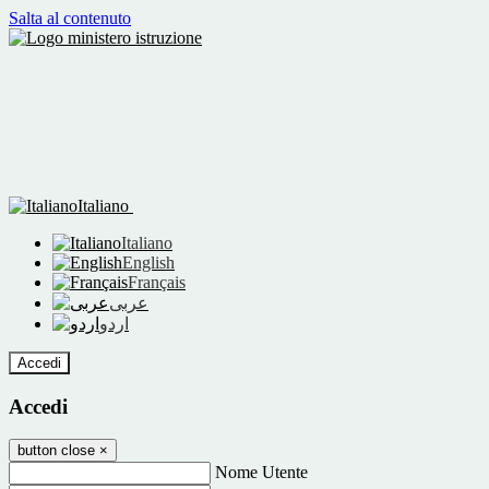
Salta al contenuto
Italiano
Italiano
English
Français
عربى
اردو
Accedi
Accedi
button close
×
Nome Utente