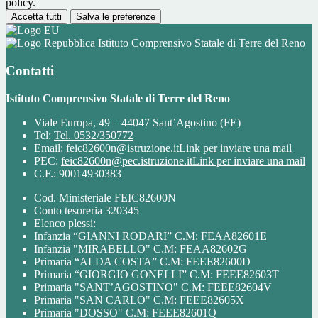
policy.
Accetta tutti
Salva le preferenze
Istituto Comprensivo Statale di Terre del Reno
Contatti
Istituto Comprensivo Statale di Terre del Reno
Viale Europa, 49 – 44047 Sant’Agostino (FE)
Tel:
Tel. 0532/350772
Email:
feic82600n@istruzione.it
Link per inviare una mail
PEC:
feic82600n@pec.istruzione.it
Link per inviare una mail
C.F.: 90014930383
Cod. Ministeriale FEIC82600N
Conto tesoreria 320345
Elenco plessi:
Infanzia “GIANNI RODARI” C.M: FEAA82601E
Infanzia "MIRABELLO" C.M: FEAA82602G
Primaria “ALDA COSTA” C.M: FEEE82600D
Primaria “GIORGIO GONELLI” C.M: FEEE82603T
Primaria "SANT’AGOSTINO" C.M: FEEE82604V
Primaria "SAN CARLO" C.M: FEEE82605X
Primaria "DOSSO" C.M: FEEE82601Q