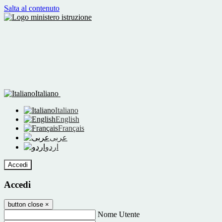
Salta al contenuto
Italiano
Italiano
English
Français
عربى
اردو
Accedi
Accedi
button close
×
Nome Utente