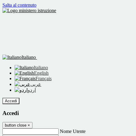
Salta al contenuto
Italiano
Italiano
English
Français
عربى
اردو
Accedi
Accedi
button close
×
Nome Utente