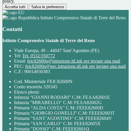
policy.
Accetta tutti
Salva le preferenze
Istituto Comprensivo Statale di Terre del Reno
Contatti
Istituto Comprensivo Statale di Terre del Reno
Viale Europa, 49 – 44047 Sant’Agostino (FE)
Tel:
Tel. 0532/350772
Email:
feic82600n@istruzione.it
Link per inviare una mail
PEC:
feic82600n@pec.istruzione.it
Link per inviare una mail
C.F.: 90014930383
Cod. Ministeriale FEIC82600N
Conto tesoreria 320345
Elenco plessi:
Infanzia “GIANNI RODARI” C.M: FEAA82601E
Infanzia "MIRABELLO" C.M: FEAA82602G
Primaria “ALDA COSTA” C.M: FEEE82600D
Primaria “GIORGIO GONELLI” C.M: FEEE82603T
Primaria "SANT’AGOSTINO" C.M: FEEE82604V
Primaria "SAN CARLO" C.M: FEEE82605X
Primaria "DOSSO" C.M: FEEE82601Q