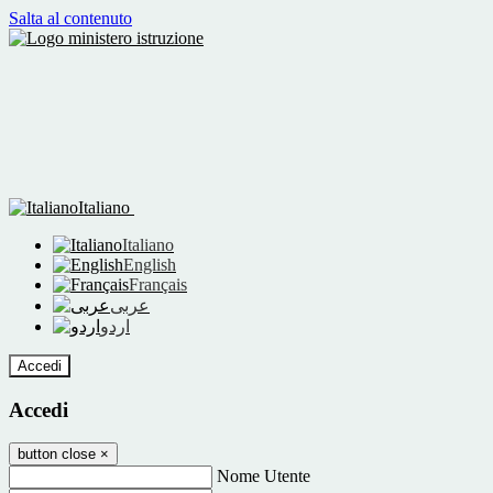
Salta al contenuto
Italiano
Italiano
English
Français
عربى
اردو
Accedi
Accedi
button close
×
Nome Utente