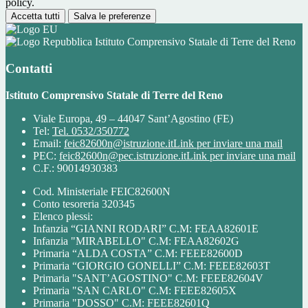
policy.
Accetta tutti
Salva le preferenze
Istituto Comprensivo Statale di Terre del Reno
Contatti
Istituto Comprensivo Statale di Terre del Reno
Viale Europa, 49 – 44047 Sant’Agostino (FE)
Tel:
Tel. 0532/350772
Email:
feic82600n@istruzione.it
Link per inviare una mail
PEC:
feic82600n@pec.istruzione.it
Link per inviare una mail
C.F.: 90014930383
Cod. Ministeriale FEIC82600N
Conto tesoreria 320345
Elenco plessi:
Infanzia “GIANNI RODARI” C.M: FEAA82601E
Infanzia "MIRABELLO" C.M: FEAA82602G
Primaria “ALDA COSTA” C.M: FEEE82600D
Primaria “GIORGIO GONELLI” C.M: FEEE82603T
Primaria "SANT’AGOSTINO" C.M: FEEE82604V
Primaria "SAN CARLO" C.M: FEEE82605X
Primaria "DOSSO" C.M: FEEE82601Q