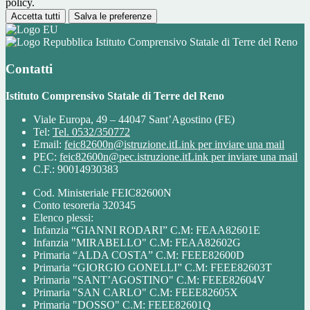
policy.
Accetta tutti
Salva le preferenze
Istituto Comprensivo Statale di Terre del Reno
Contatti
Istituto Comprensivo Statale di Terre del Reno
Viale Europa, 49 – 44047 Sant’Agostino (FE)
Tel:
Tel. 0532/350772
Email:
feic82600n@istruzione.it
Link per inviare una mail
PEC:
feic82600n@pec.istruzione.it
Link per inviare una mail
C.F.: 90014930383
Cod. Ministeriale FEIC82600N
Conto tesoreria 320345
Elenco plessi:
Infanzia “GIANNI RODARI” C.M: FEAA82601E
Infanzia "MIRABELLO" C.M: FEAA82602G
Primaria “ALDA COSTA” C.M: FEEE82600D
Primaria “GIORGIO GONELLI” C.M: FEEE82603T
Primaria "SANT’AGOSTINO" C.M: FEEE82604V
Primaria "SAN CARLO" C.M: FEEE82605X
Primaria "DOSSO" C.M: FEEE82601Q