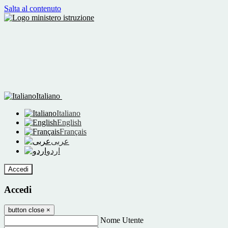
Salta al contenuto
Italiano
Italiano
English
Français
عربى
اردو
Accedi
Accedi
button close
×
Nome Utente