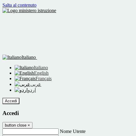
Salta al contenuto
Italiano
Italiano
English
Français
عربى
اردو
Accedi
Accedi
button close
×
Nome Utente