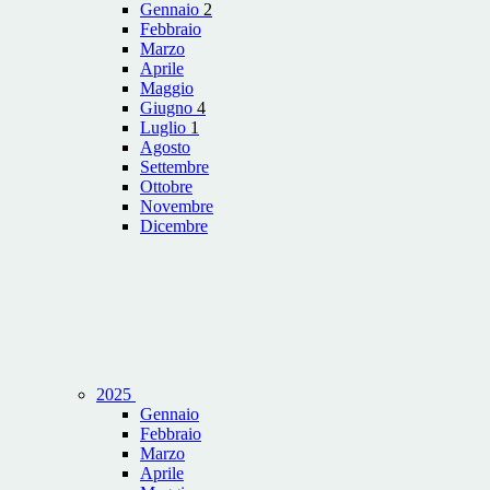
Gennaio
2
Febbraio
Marzo
Aprile
Maggio
Giugno
4
Luglio
1
Agosto
Settembre
Ottobre
Novembre
Dicembre
2025
Gennaio
Febbraio
Marzo
Aprile