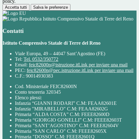
policy.
Accetta tutti
Salva le preferenze
Istituto Comprensivo Statale di Terre del Reno
Contatti
Istituto Comprensivo Statale di Terre del Reno
Viale Europa, 49 – 44047 Sant’Agostino (FE)
Tel:
Tel. 0532/350772
Email:
feic82600n@istruzione.it
Link per inviare una mail
PEC:
feic82600n@pec.istruzione.it
Link per inviare una mail
C.F.: 90014930383
Cod. Ministeriale FEIC82600N
Conto tesoreria 320345
Elenco plessi:
Infanzia “GIANNI RODARI” C.M: FEAA82601E
Infanzia "MIRABELLO" C.M: FEAA82602G
Primaria “ALDA COSTA” C.M: FEEE82600D
Primaria “GIORGIO GONELLI” C.M: FEEE82603T
Primaria "SANT’AGOSTINO" C.M: FEEE82604V
Primaria "SAN CARLO" C.M: FEEE82605X
Primaria "DOSSO" C.M: FEEE82601Q