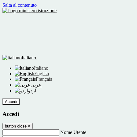
Salta al contenuto
Italiano
Italiano
English
Français
عربى
اردو
Accedi
Accedi
button close
×
Nome Utente