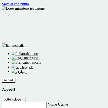
Salta al contenuto
Italiano
Italiano
English
Français
عربى
اردو
Accedi
Accedi
button close
×
Nome Utente