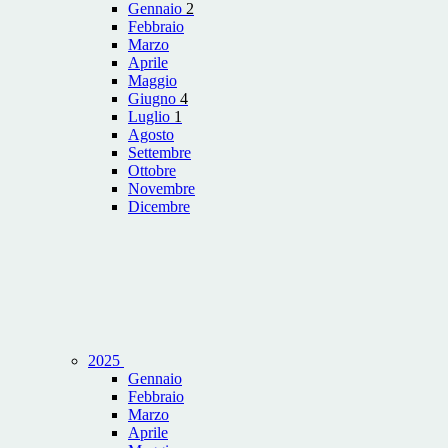
Gennaio
2
Febbraio
Marzo
Aprile
Maggio
Giugno
4
Luglio
1
Agosto
Settembre
Ottobre
Novembre
Dicembre
2025
Gennaio
Febbraio
Marzo
Aprile