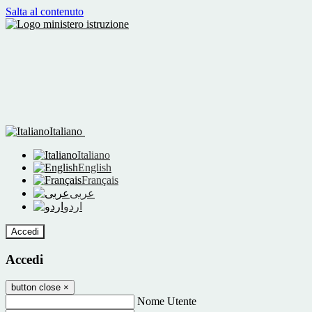
Salta al contenuto
Italiano
Italiano
English
Français
عربى
اردو
Accedi
Accedi
button close
×
Nome Utente