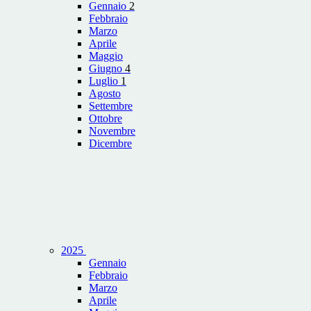
Gennaio
2
Febbraio
Marzo
Aprile
Maggio
Giugno
4
Luglio
1
Agosto
Settembre
Ottobre
Novembre
Dicembre
2025
Gennaio
Febbraio
Marzo
Aprile