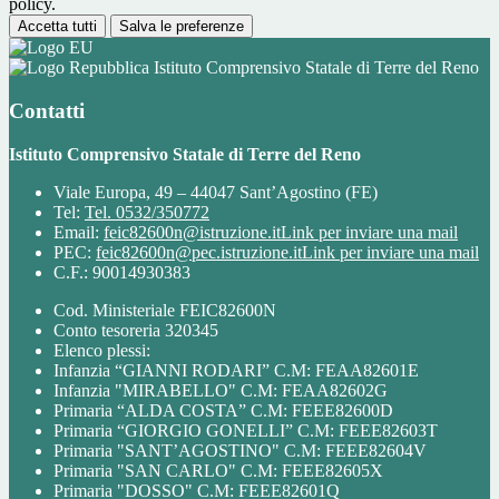
policy.
Accetta tutti
Salva le preferenze
Istituto Comprensivo Statale di Terre del Reno
Contatti
Istituto Comprensivo Statale di Terre del Reno
Viale Europa, 49 – 44047 Sant’Agostino (FE)
Tel:
Tel. 0532/350772
Email:
feic82600n@istruzione.it
Link per inviare una mail
PEC:
feic82600n@pec.istruzione.it
Link per inviare una mail
C.F.: 90014930383
Cod. Ministeriale FEIC82600N
Conto tesoreria 320345
Elenco plessi:
Infanzia “GIANNI RODARI” C.M: FEAA82601E
Infanzia "MIRABELLO" C.M: FEAA82602G
Primaria “ALDA COSTA” C.M: FEEE82600D
Primaria “GIORGIO GONELLI” C.M: FEEE82603T
Primaria "SANT’AGOSTINO" C.M: FEEE82604V
Primaria "SAN CARLO" C.M: FEEE82605X
Primaria "DOSSO" C.M: FEEE82601Q