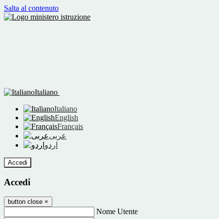
Salta al contenuto
Italiano
Italiano
English
Français
عربى
اردو
Accedi
Accedi
button close
×
Nome Utente