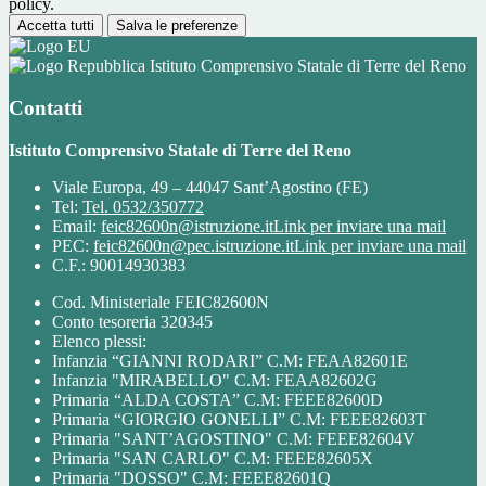
policy.
Accetta tutti
Salva le preferenze
Istituto Comprensivo Statale di Terre del Reno
Contatti
Istituto Comprensivo Statale di Terre del Reno
Viale Europa, 49 – 44047 Sant’Agostino (FE)
Tel:
Tel. 0532/350772
Email:
feic82600n@istruzione.it
Link per inviare una mail
PEC:
feic82600n@pec.istruzione.it
Link per inviare una mail
C.F.: 90014930383
Cod. Ministeriale FEIC82600N
Conto tesoreria 320345
Elenco plessi:
Infanzia “GIANNI RODARI” C.M: FEAA82601E
Infanzia "MIRABELLO" C.M: FEAA82602G
Primaria “ALDA COSTA” C.M: FEEE82600D
Primaria “GIORGIO GONELLI” C.M: FEEE82603T
Primaria "SANT’AGOSTINO" C.M: FEEE82604V
Primaria "SAN CARLO" C.M: FEEE82605X
Primaria "DOSSO" C.M: FEEE82601Q