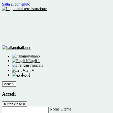
Salta al contenuto
Italiano
Italiano
English
Français
عربى
اردو
Accedi
Accedi
button close
×
Nome Utente