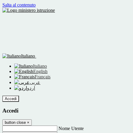
Salta al contenuto
Italiano
Italiano
English
Français
عربى
اردو
Accedi
Accedi
button close
×
Nome Utente