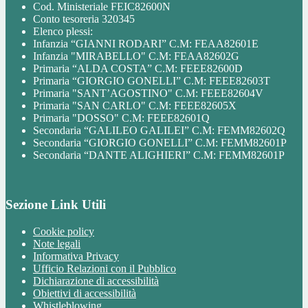
Cod. Ministeriale FEIC82600N
Conto tesoreria 320345
Elenco plessi:
Infanzia “GIANNI RODARI” C.M: FEAA82601E
Infanzia "MIRABELLO" C.M: FEAA82602G
Primaria “ALDA COSTA” C.M: FEEE82600D
Primaria “GIORGIO GONELLI” C.M: FEEE82603T
Primaria "SANT’AGOSTINO" C.M: FEEE82604V
Primaria "SAN CARLO" C.M: FEEE82605X
Primaria "DOSSO" C.M: FEEE82601Q
Secondaria “GALILEO GALILEI” C.M: FEMM82602Q
Secondaria “GIORGIO GONELLI” C.M: FEMM82601P
Secondaria “DANTE ALIGHIERI” C.M: FEMM82601P
Sezione Link Utili
Cookie policy
Note legali
Informativa Privacy
Ufficio Relazioni con il Pubblico
Dichiarazione di accessibilità
Obiettivi di accessibilità
Whistleblowing