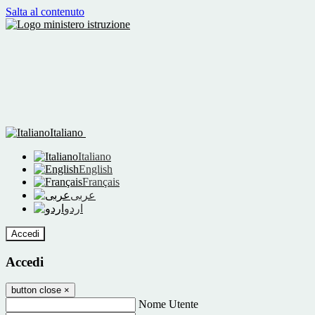
Salta al contenuto
Italiano
Italiano
English
Français
عربى
اردو
Accedi
Accedi
button close
×
Nome Utente