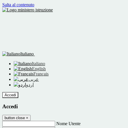
Salta al contenuto
Italiano
Italiano
English
Français
عربى
اردو
Accedi
Accedi
button close
×
Nome Utente