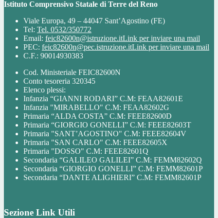
Istituto Comprensivo Statale di Terre del Reno
Viale Europa, 49 – 44047 Sant’Agostino (FE)
Tel:
Tel. 0532/350772
Email:
feic82600n@istruzione.it
Link per inviare una mail
PEC:
feic82600n@pec.istruzione.it
Link per inviare una mail
C.F.: 90014930383
Cod. Ministeriale FEIC82600N
Conto tesoreria 320345
Elenco plessi:
Infanzia “GIANNI RODARI” C.M: FEAA82601E
Infanzia "MIRABELLO" C.M: FEAA82602G
Primaria “ALDA COSTA” C.M: FEEE82600D
Primaria “GIORGIO GONELLI” C.M: FEEE82603T
Primaria "SANT’AGOSTINO" C.M: FEEE82604V
Primaria "SAN CARLO" C.M: FEEE82605X
Primaria "DOSSO" C.M: FEEE82601Q
Secondaria “GALILEO GALILEI” C.M: FEMM82602Q
Secondaria “GIORGIO GONELLI” C.M: FEMM82601P
Secondaria “DANTE ALIGHIERI” C.M: FEMM82601P
Sezione Link Utili