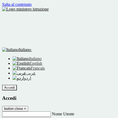
Salta al contenuto
Italiano
Italiano
English
Français
عربى
اردو
Accedi
Accedi
button close
×
Nome Utente