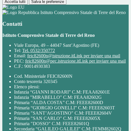
Accetta tutti
Salva le preferenze
Istituto Comprensivo Statale di Terre del Reno
Contatti
Istituto Comprensivo Statale di Terre del Reno
Viale Europa, 49 – 44047 Sant’Agostino (FE)
Tel:
Tel. 0532/350772
Email:
feic82600n@istruzione.it
Link per inviare una mail
PEC:
feic82600n@pec.istruzione.it
Link per inviare una mail
C.F.: 90014930383
Cod. Ministeriale FEIC82600N
Conto tesoreria 320345
Elenco plessi:
Infanzia “GIANNI RODARI” C.M: FEAA82601E
Infanzia "MIRABELLO" C.M: FEAA82602G
Primaria “ALDA COSTA” C.M: FEEE82600D
Primaria “GIORGIO GONELLI” C.M: FEEE82603T
Primaria "SANT’AGOSTINO" C.M: FEEE82604V
Primaria "SAN CARLO" C.M: FEEE82605X
Primaria "DOSSO" C.M: FEEE82601Q
Secondaria “GALILEO GALILEI” C.M: FEMM82602Q