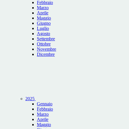
Febbraio
Marzo
Aprile
Maggio
Giugno
Luglio
Agosto
Settembre
Ottobre
Novembre
Dicembre
2025
Gennaio
Febbraio
Marzo
Aprile
Maggio