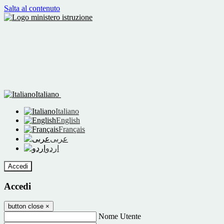
Salta al contenuto
Italiano
Italiano
English
Français
عربى
اردو
Accedi
Accedi
button close
×
Nome Utente