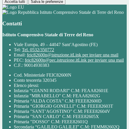
Accetta tutti
Salva le preferenze
Istituto Comprensivo Statale di Terre del Reno
Contatti
Istituto Comprensivo Statale di Terre del Reno
Viale Europa, 49 – 44047 Sant’Agostino (FE)
Tel:
Tel. 0532/350772
Email:
feic82600n@istruzione.it
Link per inviare una mail
PEC:
feic82600n@pec.istruzione.it
Link per inviare una mail
C.F.: 90014930383
Cod. Ministeriale FEIC82600N
Conto tesoreria 320345
Elenco plessi:
Infanzia “GIANNI RODARI” C.M: FEAA82601E
Infanzia "MIRABELLO" C.M: FEAA82602G
Primaria “ALDA COSTA” C.M: FEEE82600D
Primaria “GIORGIO GONELLI” C.M: FEEE82603T
Primaria "SANT’AGOSTINO" C.M: FEEE82604V
Primaria "SAN CARLO" C.M: FEEE82605X
Primaria "DOSSO" C.M: FEEE82601Q
Secondaria “GALILEO GALILEI” C.M: FEMM82602Q