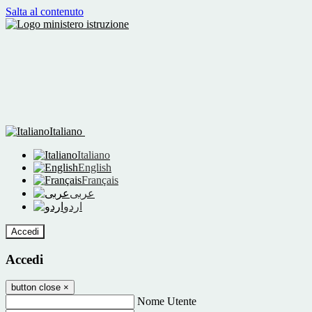
Salta al contenuto
Italiano
Italiano
English
Français
عربى
اردو
Accedi
Accedi
button close
×
Nome Utente