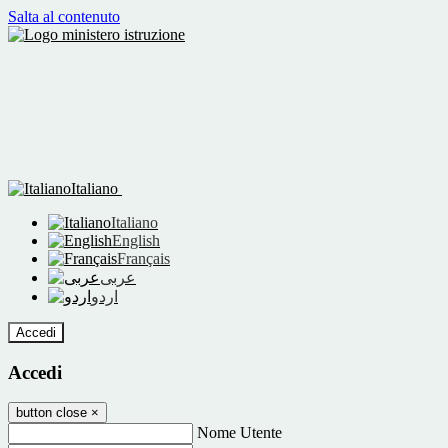
Salta al contenuto
Italiano
Italiano
English
Français
عربى
اردو
Accedi
Accedi
button close
×
Nome Utente