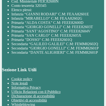
Cod. Ministeriale FEIC82600N
Conto tesoreria 320345
Elenco plessi:
Infanzia “GIANNI RODARI” C.M: FEAA82601E
Infanzia "MIRABELLO" C.M: FEAA82602G
Primaria “ALDA COSTA” C.M: FEEE82600D
Primaria “GIORGIO GONELLI” C.M: FEEE82603T
Primaria "SANT’AGOSTINO" C.M: FEEE82604V
Primaria "SAN CARLO" C.M: FEEE82605X
Primaria "DOSSO" C.M: FEEE82601Q
Secondaria “GALILEO GALILEI” C.M: FEMM82602Q
Secondaria “GIORGIO GONELLI” C.M: FEMM82601P
Secondaria “DANTE ALIGHIERI” C.M: FEMM82601P
Sezione Link Utili
Cookie policy
Note legali
Informativa Privacy
Ufficio Relazioni con il Pubblico
Dichiarazione di accessibilità
Obiettivi di accessibilità
Whistleblowing