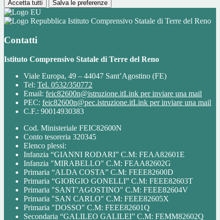
Accetta tutti
Salva le preferenze
Istituto Comprensivo Statale di Terre del Reno
Contatti
Istituto Comprensivo Statale di Terre del Reno
Viale Europa, 49 – 44047 Sant’Agostino (FE)
Tel:
Tel. 0532/350772
Email:
feic82600n@istruzione.it
Link per inviare una mail
PEC:
feic82600n@pec.istruzione.it
Link per inviare una mail
C.F.: 90014930383
Cod. Ministeriale FEIC82600N
Conto tesoreria 320345
Elenco plessi:
Infanzia “GIANNI RODARI” C.M: FEAA82601E
Infanzia "MIRABELLO" C.M: FEAA82602G
Primaria “ALDA COSTA” C.M: FEEE82600D
Primaria “GIORGIO GONELLI” C.M: FEEE82603T
Primaria "SANT’AGOSTINO" C.M: FEEE82604V
Primaria "SAN CARLO" C.M: FEEE82605X
Primaria "DOSSO" C.M: FEEE82601Q
Secondaria “GALILEO GALILEI” C.M: FEMM82602Q