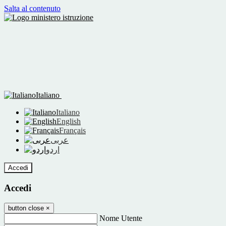
Salta al contenuto
Italiano
Italiano
English
Français
عربى
اردو
Accedi
Accedi
button close
×
Nome Utente