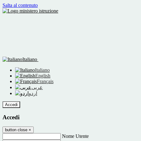
Salta al contenuto
Italiano
Italiano
English
Français
عربى
اردو
Accedi
Accedi
button close
×
Nome Utente