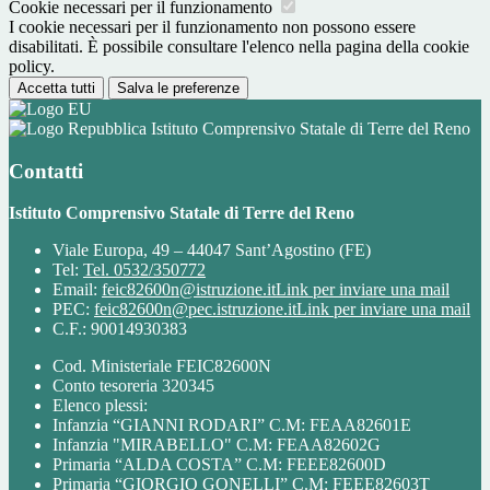
Cookie necessari per il funzionamento
I cookie necessari per il funzionamento non possono essere
disabilitati. È possibile consultare l'elenco nella pagina della cookie
policy.
Accetta tutti
Salva le preferenze
Istituto Comprensivo Statale di Terre del Reno
Contatti
Istituto Comprensivo Statale di Terre del Reno
Viale Europa, 49 – 44047 Sant’Agostino (FE)
Tel:
Tel. 0532/350772
Email:
feic82600n@istruzione.it
Link per inviare una mail
PEC:
feic82600n@pec.istruzione.it
Link per inviare una mail
C.F.: 90014930383
Cod. Ministeriale FEIC82600N
Conto tesoreria 320345
Elenco plessi:
Infanzia “GIANNI RODARI” C.M: FEAA82601E
Infanzia "MIRABELLO" C.M: FEAA82602G
Primaria “ALDA COSTA” C.M: FEEE82600D
Primaria “GIORGIO GONELLI” C.M: FEEE82603T