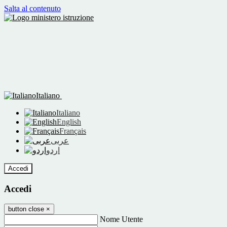
Salta al contenuto
Italiano
Italiano
English
Français
عربى
اردو
Accedi
Accedi
button close
×
Nome Utente