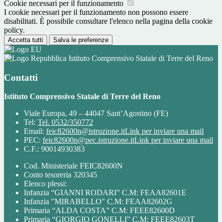
Cookie necessari per il funzionamento
I cookie necessari per il funzionamento non possono essere
disabilitati. È possibile consultare l'elenco nella pagina della cookie
policy.
Accetta tutti
Salva le preferenze
Istituto Comprensivo Statale di Terre del Reno
Contatti
Istituto Comprensivo Statale di Terre del Reno
Viale Europa, 49 – 44047 Sant’Agostino (FE)
Tel:
Tel. 0532/350772
Email:
feic82600n@istruzione.it
Link per inviare una mail
PEC:
feic82600n@pec.istruzione.it
Link per inviare una mail
C.F.: 90014930383
Cod. Ministeriale FEIC82600N
Conto tesoreria 320345
Elenco plessi:
Infanzia “GIANNI RODARI” C.M: FEAA82601E
Infanzia "MIRABELLO" C.M: FEAA82602G
Primaria “ALDA COSTA” C.M: FEEE82600D
Primaria “GIORGIO GONELLI” C.M: FEEE82603T