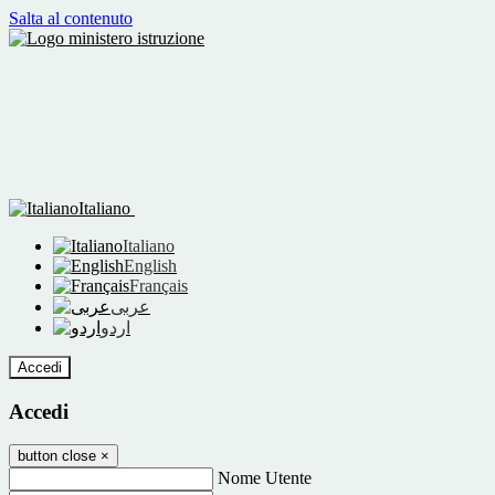
Salta al contenuto
Italiano
Italiano
English
Français
عربى
اردو
Accedi
Accedi
button close
×
Nome Utente