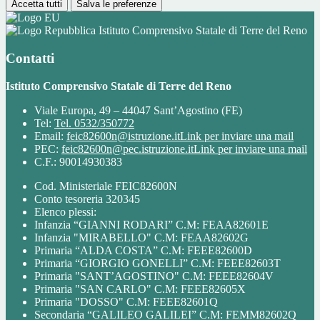
Accetta tutti
Salva le preferenze
Istituto Comprensivo Statale di Terre del Reno
Contatti
Istituto Comprensivo Statale di Terre del Reno
Viale Europa, 49 – 44047 Sant’Agostino (FE)
Tel:
Tel. 0532/350772
Email:
feic82600n@istruzione.it
Link per inviare una mail
PEC:
feic82600n@pec.istruzione.it
Link per inviare una mail
C.F.: 90014930383
Cod. Ministeriale FEIC82600N
Conto tesoreria 320345
Elenco plessi:
Infanzia “GIANNI RODARI” C.M: FEAA82601E
Infanzia "MIRABELLO" C.M: FEAA82602G
Primaria “ALDA COSTA” C.M: FEEE82600D
Primaria “GIORGIO GONELLI” C.M: FEEE82603T
Primaria "SANT’AGOSTINO" C.M: FEEE82604V
Primaria "SAN CARLO" C.M: FEEE82605X
Primaria "DOSSO" C.M: FEEE82601Q
Secondaria “GALILEO GALILEI” C.M: FEMM82602Q