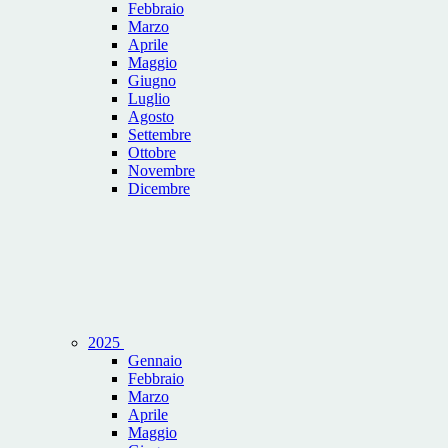
Febbraio
Marzo
Aprile
Maggio
Giugno
Luglio
Agosto
Settembre
Ottobre
Novembre
Dicembre
2025
Gennaio
Febbraio
Marzo
Aprile
Maggio