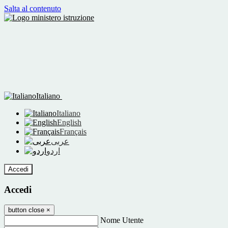
Salta al contenuto
Italiano
Italiano
English
Français
عربى
اردو
Accedi
Accedi
button close
×
Nome Utente