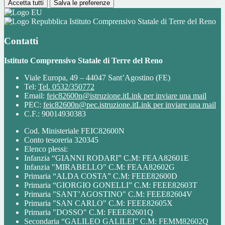
Accetta tutti
Salva le preferenze
Istituto Comprensivo Statale di Terre del Reno
Contatti
Istituto Comprensivo Statale di Terre del Reno
Viale Europa, 49 – 44047 Sant’Agostino (FE)
Tel:
Tel. 0532/350772
Email:
feic82600n@istruzione.it
Link per inviare una mail
PEC:
feic82600n@pec.istruzione.it
Link per inviare una mail
C.F.: 90014930383
Cod. Ministeriale FEIC82600N
Conto tesoreria 320345
Elenco plessi:
Infanzia “GIANNI RODARI” C.M: FEAA82601E
Infanzia "MIRABELLO" C.M: FEAA82602G
Primaria “ALDA COSTA” C.M: FEEE82600D
Primaria “GIORGIO GONELLI” C.M: FEEE82603T
Primaria "SANT’AGOSTINO" C.M: FEEE82604V
Primaria "SAN CARLO" C.M: FEEE82605X
Primaria "DOSSO" C.M: FEEE82601Q
Secondaria “GALILEO GALILEI” C.M: FEMM82602Q