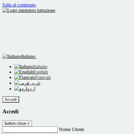
Salta al contenuto
Italiano
Italiano
English
Français
عربى
اردو
Accedi
Accedi
button close
×
Nome Utente