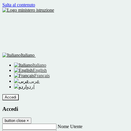
Salta al contenuto
Italiano
Italiano
English
Français
عربى
اردو
Accedi
Accedi
button close
×
Nome Utente