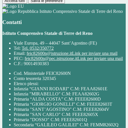
Accetta tutti
Salva le preferenze
Istituto Comprensivo Statale di Terre del Reno
Contatti
Istituto Comprensivo Statale di Terre del Reno
Viale Europa, 49 – 44047 Sant’Agostino (FE)
Tel:
Tel. 0532/350772
Email:
feic82600n@istruzione.it
Link per inviare una mail
PEC:
feic82600n@pec.istruzione.it
Link per inviare una mail
C.F.: 90014930383
Cod. Ministeriale FEIC82600N
Conto tesoreria 320345
Elenco plessi:
Infanzia “GIANNI RODARI” C.M: FEAA82601E
Infanzia "MIRABELLO" C.M: FEAA82602G
Primaria “ALDA COSTA” C.M: FEEE82600D
Primaria “GIORGIO GONELLI” C.M: FEEE82603T
Primaria "SANT’AGOSTINO" C.M: FEEE82604V
Primaria "SAN CARLO" C.M: FEEE82605X
Primaria "DOSSO" C.M: FEEE82601Q
Secondaria “GALILEO GALILEI” C.M: FEMM82602Q