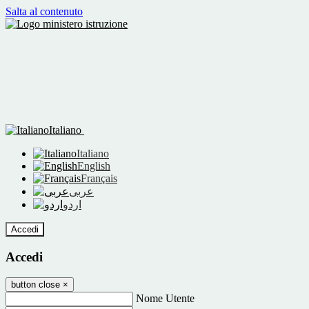
Salta al contenuto
Italiano
Italiano
English
Français
عربى
اردو
Accedi
Accedi
button close
×
Nome Utente