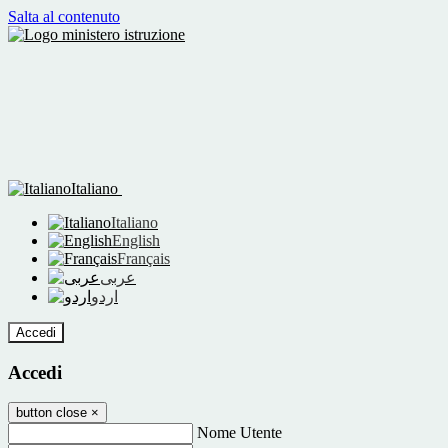
Salta al contenuto
Italiano
Italiano
English
Français
عربى
اردو
Accedi
Accedi
button close
×
Nome Utente