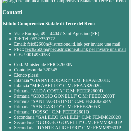
Istituto Comprensivo Statale di Terre del Reno
Contatti
Istituto Comprensivo Statale di Terre del Reno
Viale Europa, 49 – 44047 Sant’Agostino (FE)
Tel:
Tel. 0532/350772
Email:
feic82600n@istruzione.it
Link per inviare una mail
PEC:
feic82600n@pec.istruzione.it
Link per inviare una mail
C.F.: 90014930383
Cod. Ministeriale FEIC82600N
Conto tesoreria 320345
Elenco plessi:
Infanzia “GIANNI RODARI” C.M: FEAA82601E
Infanzia "MIRABELLO" C.M: FEAA82602G
Primaria “ALDA COSTA” C.M: FEEE82600D
Primaria “GIORGIO GONELLI” C.M: FEEE82603T
Primaria "SANT’AGOSTINO" C.M: FEEE82604V
Primaria "SAN CARLO" C.M: FEEE82605X
Primaria "DOSSO" C.M: FEEE82601Q
Secondaria “GALILEO GALILEI” C.M: FEMM82602Q
Secondaria “GIORGIO GONELLI” C.M: FEMM82601P
Secondaria “DANTE ALIGHIERI” C.M: FEMM82601P