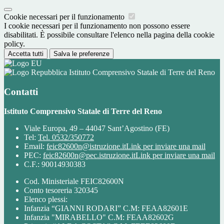
Cookie necessari per il funzionamento
I cookie necessari per il funzionamento non possono essere
disabilitati. È possibile consultare l'elenco nella pagina della cookie
policy.
Accetta tutti
Salva le preferenze
Istituto Comprensivo Statale di Terre del Reno
Contatti
Istituto Comprensivo Statale di Terre del Reno
Viale Europa, 49 – 44047 Sant’Agostino (FE)
Tel:
Tel. 0532/350772
Email:
feic82600n@istruzione.it
Link per inviare una mail
PEC:
feic82600n@pec.istruzione.it
Link per inviare una mail
C.F.: 90014930383
Cod. Ministeriale FEIC82600N
Conto tesoreria 320345
Elenco plessi:
Infanzia “GIANNI RODARI” C.M: FEAA82601E
Infanzia "MIRABELLO" C.M: FEAA82602G