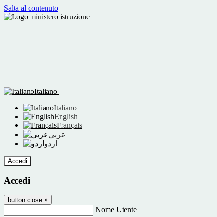
Salta al contenuto
Italiano
Italiano
English
Français
عربى
اردو
Accedi
Accedi
button close
×
Nome Utente