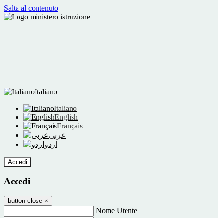
Salta al contenuto
Italiano
Italiano
English
Français
عربى
اردو
Accedi
Accedi
button close
×
Nome Utente