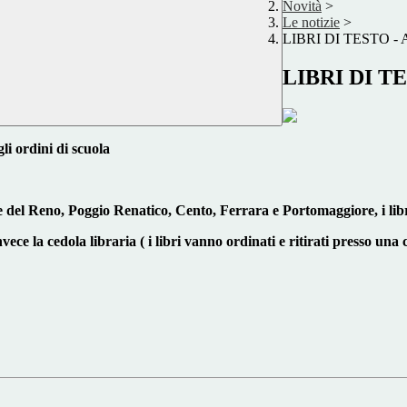
Novità
>
Le notizie
>
LIBRI DI TESTO - A
LIBRI DI TE
gli ordini di scuola
re del Reno, Poggio Renatico,
Cento, Ferrara e Portomaggiore, i libr
ce la cedola libraria ( i libri vanno ordinati e ritirati presso una c