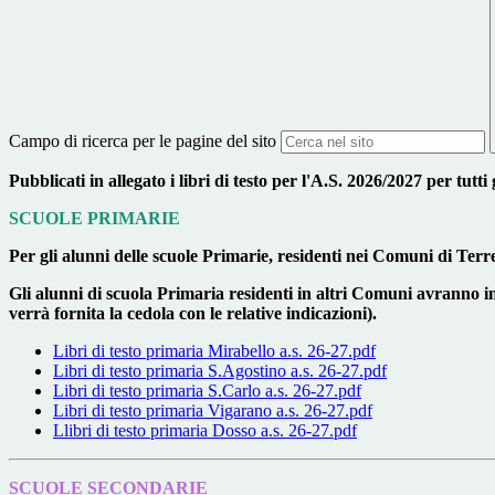
Campo di ricerca per le pagine del sito
Pubblicati in allegato i libri di testo per l'A.S. 2026/2027 per tutti 
SCUOLE PRIMARIE
Per gli alunni delle scuole Primarie, residenti nei Comuni di Ter
Gli alunni di scuola Primaria residenti in altri Comuni avranno inve
verrà fornita la cedola con le relative indicazioni).
Libri di testo primaria Mirabello a.s. 26-27.pdf
Libri di testo primaria S.Agostino a.s. 26-27.pdf
Libri di testo primaria S.Carlo a.s. 26-27.pdf
Libri di testo primaria Vigarano a.s. 26-27.pdf
Llibri di testo primaria Dosso a.s. 26-27.pdf
SCUOLE SECONDARIE