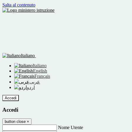
Salta al contenuto
Italiano
Italiano
English
Français
عربى
اردو
Accedi
Accedi
button close
×
Nome Utente