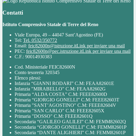
Istituto Comprensivo Statale di Terre del Reno
Contatti
Istituto Comprensivo Statale di Terre del Reno
Viale Europa, 49 – 44047 Sant’Agostino (FE)
Tel:
Tel. 0532/350772
Email:
feic82600n@istruzione.it
Link per inviare una mail
PEC:
feic82600n@pec.istruzione.it
Link per inviare una mail
C.F.: 90014930383
Cod. Ministeriale FEIC82600N
Conto tesoreria 320345
Elenco plessi:
Infanzia “GIANNI RODARI” C.M: FEAA82601E
Infanzia "MIRABELLO" C.M: FEAA82602G
Primaria “ALDA COSTA” C.M: FEEE82600D
Primaria “GIORGIO GONELLI” C.M: FEEE82603T
Primaria "SANT’AGOSTINO" C.M: FEEE82604V
Primaria "SAN CARLO" C.M: FEEE82605X
Primaria "DOSSO" C.M: FEEE82601Q
Secondaria “GALILEO GALILEI” C.M: FEMM82602Q
Secondaria “GIORGIO GONELLI” C.M: FEMM82601P
Secondaria “DANTE ALIGHIERI” C.M: FEMM82601P