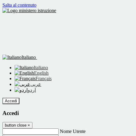
Salta al contenuto
Italiano
Italiano
English
Français
عربى
اردو
Accedi
Accedi
button close
×
Nome Utente