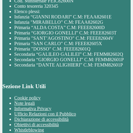
Cod. Ministeriale FEIC82600N
Conto tesoreria 320345
Elenco plessi:
Infanzia “GIANNI RODARI” C.M: FEAA82601E
Infanzia "MIRABELLO" C.M: FEAA82602G
Primaria “ALDA COSTA” C.M: FEEE82600D
Primaria “GIORGIO GONELLI” C.M: FEEE82603T
Primaria "SANT’AGOSTINO" C.M: FEEE82604V
Primaria "SAN CARLO" C.M: FEEE82605X
Primaria "DOSSO" C.M: FEEE82601Q
Secondaria “GALILEO GALILEI” C.M: FEMM82602Q
Secondaria “GIORGIO GONELLI” C.M: FEMM82601P
Secondaria “DANTE ALIGHIERI” C.M: FEMM82601P
Sezione Link Utili
Cookie policy
Note legali
Informativa Privacy
Ufficio Relazioni con il Pubblico
Dichiarazione di accessibilità
Obiettivi di accessibilità
Whistleblowing