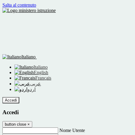
Salta al contenuto
Italiano
Italiano
English
Français
عربى
اردو
Accedi
Accedi
button close
×
Nome Utente