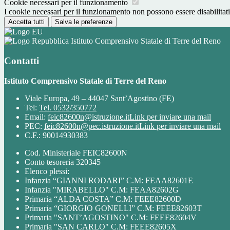
Cookie necessari per il funzionamento
I cookie necessari per il funzionamento non possono essere disabilitati.
Accetta tutti
Salva le preferenze
Istituto Comprensivo Statale di Terre del Reno
Contatti
Istituto Comprensivo Statale di Terre del Reno
Viale Europa, 49 – 44047 Sant’Agostino (FE)
Tel:
Tel. 0532/350772
Email:
feic82600n@istruzione.it
Link per inviare una mail
PEC:
feic82600n@pec.istruzione.it
Link per inviare una mail
C.F.: 90014930383
Cod. Ministeriale FEIC82600N
Conto tesoreria 320345
Elenco plessi:
Infanzia “GIANNI RODARI” C.M: FEAA82601E
Infanzia "MIRABELLO" C.M: FEAA82602G
Primaria “ALDA COSTA” C.M: FEEE82600D
Primaria “GIORGIO GONELLI” C.M: FEEE82603T
Primaria "SANT’AGOSTINO" C.M: FEEE82604V
Primaria "SAN CARLO" C.M: FEEE82605X