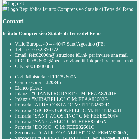
Istituto Comprensivo Statale di Terre del Reno
Contatti
Istituto Comprensivo Statale di Terre del Reno
Viale Europa, 49 – 44047 Sant’Agostino (FE)
Tel:
Tel. 0532/350772
Email:
feic82600n@istruzione.it
Link per inviare una mail
PEC:
feic82600n@pec.istruzione.it
Link per inviare una mail
C.F.: 90014930383
Cod. Ministeriale FEIC82600N
Conto tesoreria 320345
Elenco plessi:
Infanzia “GIANNI RODARI” C.M: FEAA82601E
Infanzia "MIRABELLO" C.M: FEAA82602G
Primaria “ALDA COSTA” C.M: FEEE82600D
Primaria “GIORGIO GONELLI” C.M: FEEE82603T
Primaria "SANT’AGOSTINO" C.M: FEEE82604V
Primaria "SAN CARLO" C.M: FEEE82605X
Primaria "DOSSO" C.M: FEEE82601Q
Secondaria “GALILEO GALILEI” C.M: FEMM82602Q
Secondaria “GIORGIO GONELLI” C.M: FEMM82601P