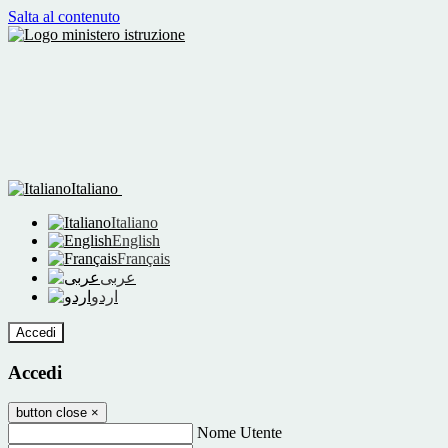
Salta al contenuto
Italiano
Italiano
English
Français
عربى
اردو
Accedi
Accedi
button close
×
Nome Utente