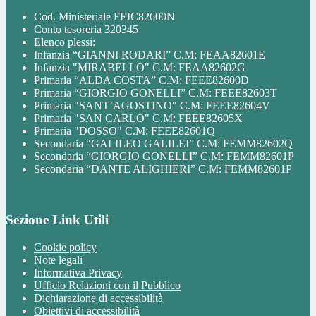
Cod. Ministeriale FEIC82600N
Conto tesoreria 320345
Elenco plessi:
Infanzia “GIANNI RODARI” C.M: FEAA82601E
Infanzia "MIRABELLO" C.M: FEAA82602G
Primaria “ALDA COSTA” C.M: FEEE82600D
Primaria “GIORGIO GONELLI” C.M: FEEE82603T
Primaria "SANT’AGOSTINO" C.M: FEEE82604V
Primaria "SAN CARLO" C.M: FEEE82605X
Primaria "DOSSO" C.M: FEEE82601Q
Secondaria “GALILEO GALILEI” C.M: FEMM82602Q
Secondaria “GIORGIO GONELLI” C.M: FEMM82601P
Secondaria “DANTE ALIGHIERI” C.M: FEMM82601P
Sezione Link Utili
Cookie policy
Note legali
Informativa Privacy
Ufficio Relazioni con il Pubblico
Dichiarazione di accessibilità
Obiettivi di accessibilità