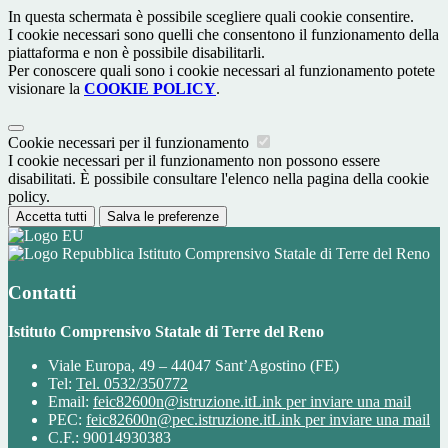
In questa schermata è possibile scegliere quali cookie consentire.
I cookie necessari sono quelli che consentono il funzionamento della
piattaforma e non è possibile disabilitarli.
Per conoscere quali sono i cookie necessari al funzionamento potete
visionare la
COOKIE POLICY
.
Cookie necessari per il funzionamento
I cookie necessari per il funzionamento non possono essere
disabilitati. È possibile consultare l'elenco nella pagina della cookie
policy.
Accetta tutti
Salva le preferenze
Istituto Comprensivo Statale di Terre del Reno
Contatti
Istituto Comprensivo Statale di Terre del Reno
Viale Europa, 49 – 44047 Sant’Agostino (FE)
Tel:
Tel. 0532/350772
Email:
feic82600n@istruzione.it
Link per inviare una mail
PEC:
feic82600n@pec.istruzione.it
Link per inviare una mail
C.F.: 90014930383