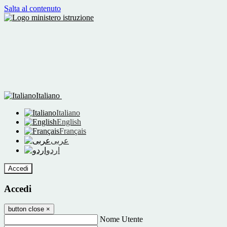
Salta al contenuto
Italiano
Italiano
English
Français
عربى
اردو
Accedi
Accedi
button close
×
Nome Utente