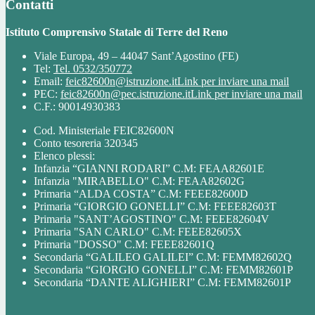
Contatti
Istituto Comprensivo Statale di Terre del Reno
Viale Europa, 49 – 44047 Sant’Agostino (FE)
Tel:
Tel. 0532/350772
Email:
feic82600n@istruzione.it
Link per inviare una mail
PEC:
feic82600n@pec.istruzione.it
Link per inviare una mail
C.F.: 90014930383
Cod. Ministeriale FEIC82600N
Conto tesoreria 320345
Elenco plessi:
Infanzia “GIANNI RODARI” C.M: FEAA82601E
Infanzia "MIRABELLO" C.M: FEAA82602G
Primaria “ALDA COSTA” C.M: FEEE82600D
Primaria “GIORGIO GONELLI” C.M: FEEE82603T
Primaria "SANT’AGOSTINO" C.M: FEEE82604V
Primaria "SAN CARLO" C.M: FEEE82605X
Primaria "DOSSO" C.M: FEEE82601Q
Secondaria “GALILEO GALILEI” C.M: FEMM82602Q
Secondaria “GIORGIO GONELLI” C.M: FEMM82601P
Secondaria “DANTE ALIGHIERI” C.M: FEMM82601P