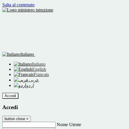
Salta al contenuto
Italiano
Italiano
English
Français
عربى
اردو
Accedi
Accedi
button close
×
Nome Utente